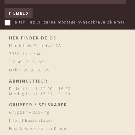
Ja tak, jeg vil gerne modtage nyhedsbreve på email
HER FINDER DE OS
Humlebæk Strandvej 2A
3050 Humlebæk
Tlf: 49 19 02 65
Mobil: 20 93 93 99
ÅBNINGSTIDER
Frokost fra kl. 12.00 – 16.30.
Middag fra kl. 17.30 – 21.00.
GRUPPER / SELSKABER
Grupper – booking
Info til Busselskaber
Fest & Selskaber på Kroen