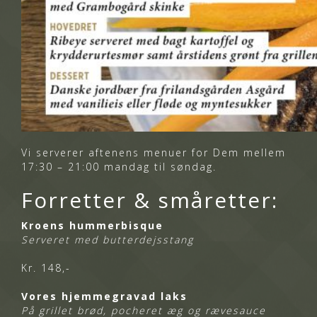
Vi serverer aftenens menuer for Dem mellem
17:30 – 21:00 mandag til søndag.
Forretter & småretter:
Kroens hummerbisque
Serveret med butterdejsstang
Kr. 148,-
Vores hjemmegravad laks
På grillet brød, pocheret æg og rævesauce