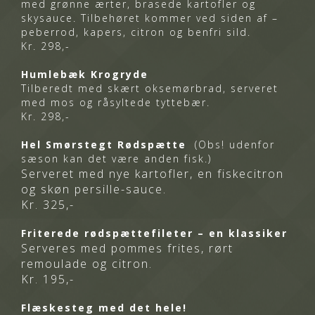
med grønne ærter, brasede kartofler og
skysauce. Tilbehøret kommer ved siden af –
peberrod, kapers, citron og benfri sild.
Kr. 298,-
Humlebæk Krogryde
Tilberedt med skært oksemørbrad, serveret
med mos og råsyltede tyttebær.
Kr. 298,-
Hel Smørstegt Rødspætte
(Obs! udenfor
sæson kan det være anden fisk.)
Serveret med nye kartofler, en fiskecitron
og skøn persille-sauce.
Kr. 325,-
Friterede rødspættefileter – en klassiker
Serveres med pommes frites, rørt
remoulade og citron.
Kr. 195,-
Flæskesteg med det hele!