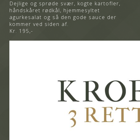
Dejlige og sprøde svær, kogte kartofler,
håndskåret rødkål, hjemmesyltet
agurkesalat og så den gode sauce der
kommer ved siden af.
Kr. 195,-