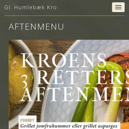
Gl. Humlebæk Kro
Togg
navig
AFTENMENU