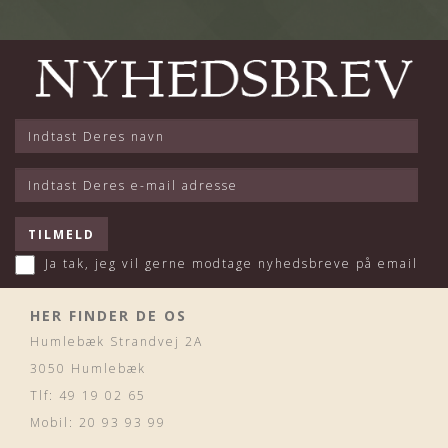
Ja tak, jeg vil gerne modtage nyhedsbreve på email
HER FINDER DE OS
Humlebæk Strandvej 2A
3050 Humlebæk
Tlf: 49 19 02 65
Mobil: 20 93 93 99