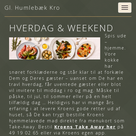
Gl. Humlebæk Kro
Togg
navig
HVERDAG & WEEKEND
Spis ude
–
hjemme.
Vore
kokke
har
snøret forklæderne og står klar til at forkæle
Dem og Deres gæster – uanset om De har en
travl hverdag, får uventede gæster eller blot
vil invitere til middag i ro og mag. Måske til
påske, til jul, til sommer eller på en helt
tilfældig dag … Heldigvis har vi mange års
erfaring i at levere Kroens gode retter ud af
huset, så De kan trygt bestille Kroens
hjemmelavede mad direkte fra menukort som
Take-Away. Bestil
Kroens Take Away her
på
49 19 02 65 eller via Kroens egen app.