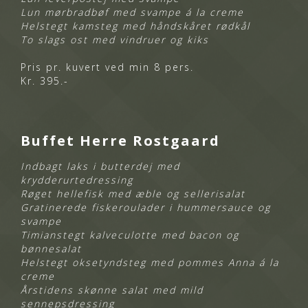
Lun mørbradbøf
med svampe á la creme
Helstegt kamsteg
med håndskåret rødkål
To slags ost
med vindruer og kiks
Pris pr. kuvert ved min 8 pers.
Kr. 395.-
Buffet Herre Rostgaard
Indbagt laks i butterdej
med
krydderurtedressing
Røget hellefisk
med æble og sellerisalat
Gratinerede fiskeroulader
i hummersauce og
svampe
Timianstegt kalveculotte
med bacon og
bønnesalat
Helstegt oksetyndsteg
med pommes Anna á la
creme
Årstidens skønne salat
med mild
sennepsdressing