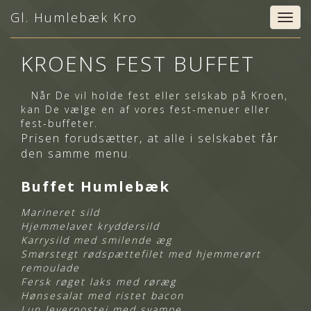
Gl. Humlebæk Kro
Togg
navig
KROENS FEST BUFFET
Når De vil holde fest eller selskab på Kroen,
kan De vælge en af vores fest-menuer eller
fest-buffeter.
Prisen forudsætter, at alle i selskabet får
den samme menu.
Buffet Humlebæk
Marineret sild
Hjemmelavet kryddersild
Karrysild med smilende æg
Smørstegt rødspættefilet
med hjemmerørt
remoulade
Fersk røget laks med røræg
Hønsesalat med ristet bacon
Lun leverpostej med svampe