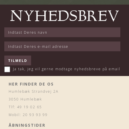
Ja tak, jeg vil gerne modtage nyhedsbreve på email
HER FINDER DE OS
Humlebæk Strandvej 2A
3050 Humlebæk
Tlf: 49 19 02 65
Mobil: 20 93 93 99
ÅBNINGSTIDER