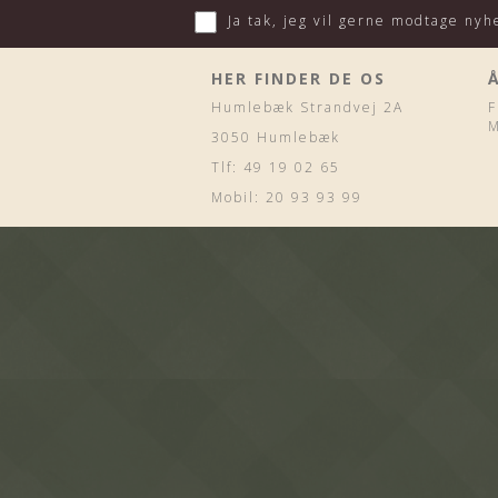
Ja tak, jeg vil gerne modtage ny
HER FINDER DE OS
Humlebæk Strandvej 2A
F
M
3050 Humlebæk
Tlf: 49 19 02 65
Mobil: 20 93 93 99