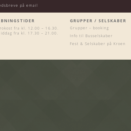
hedsbreve på email
ÅBNINGSTIDER
GRUPPER / SELSKABER
Grupper – booking
rokost fra kl. 12.00 – 16.30.
iddag fra kl. 17.30 – 21.00.
Info til Busselskaber
Fest & Selskaber på Kroen