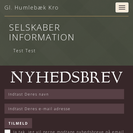
Gl. Humlebæk Kro
Togg
navig
SELSKABER
INFORMATION
Test Test
Ja tak, jeg vil gerne modtage nyhedsbreve på email