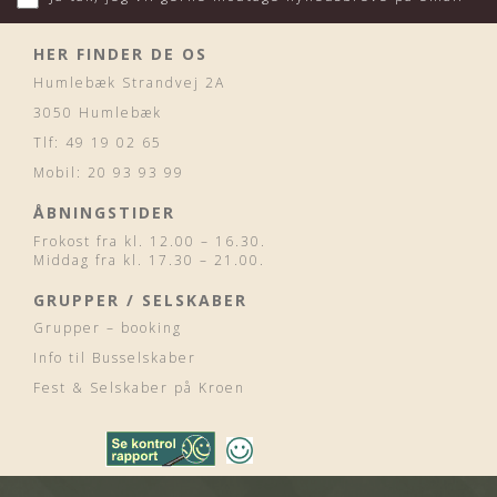
HER FINDER DE OS
Humlebæk Strandvej 2A
3050 Humlebæk
Tlf: 49 19 02 65
Mobil: 20 93 93 99
ÅBNINGSTIDER
Frokost fra kl. 12.00 – 16.30.
Middag fra kl. 17.30 – 21.00.
GRUPPER / SELSKABER
Grupper – booking
Info til Busselskaber
Fest & Selskaber på Kroen