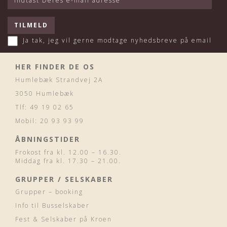
Ja tak, jeg vil gerne modtage nyhedsbreve på email
HER FINDER DE OS
Humlebæk Strandvej 2A
3050 Humlebæk
Tlf: 49 19 02 65
Mobil: 20 93 93 99
ÅBNINGSTIDER
Frokost fra kl. 12.00 – 16.30.
Middag fra kl. 17.30 – 21.00.
GRUPPER / SELSKABER
Grupper – booking
Info til Busselskaber
Fest & Selskaber på Kroen